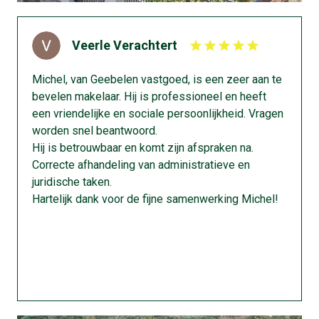
“… Michel is zeer kundig gebleken, na een
professionele waardeschatting en dito
Veerle Verachtert
verkoopbrochure en fotografie is ons huis zeer snel
verkocht. Het papierwerk, overeenkomsten en
Michel, van Geebelen vastgoed, is een zeer aan te
oplevering bij de notaris; Geebelen Vastgoed
bevelen makelaar. Hij is professioneel en heeft
verzorgde het tot in de puntjes.”
een vriendelijke en sociale persoonlijkheid. Vragen
worden snel beantwoord.
Hij is betrouwbaar en komt zijn afspraken na.
Correcte afhandeling van administratieve en
juridische taken.
- Jules
Hartelijk dank voor de fijne samenwerking Michel!