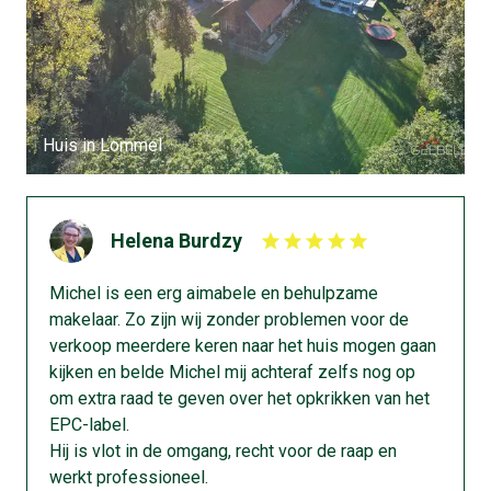
Huis in Lommel
“… de waardebepaling was een meer dan correct
ingeschatte markt waardering van mijn woning, de
Helena Burdzy
visualisatie van de woning werd een vlucht van een
drone om nooit te vergeten. Na enkele dagen reeds
Michel is een erg aimabele en behulpzame
werd een succesvolle verkoop afgesloten tot
makelaar. Zo zijn wij zonder problemen voor de
volledige tevredenheid van de tripartite; verkoper,
verkoop meerdere keren naar het huis mogen gaan
koper en makelaar… Dikke duim aan Michel
kijken en belde Michel mij achteraf zelfs nog op
Geebelen!!!”
om extra raad te geven over het opkrikken van het
EPC-label.
Hij is vlot in de omgang, recht voor de raap en
- Joep
werkt professioneel.