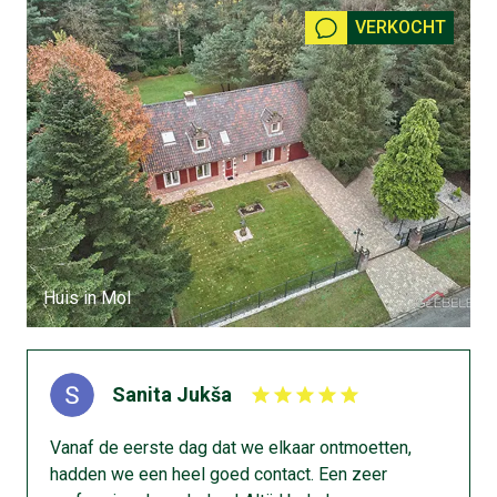
VERKOCHT
Huis in Mol
“… Doordat ik wilde gaan huren kwam ik terecht bij
makelaar Michel Geebelen te Lommel. Dit gaf mij het
Sanita Jukša
inzicht om ook mijn huis te laten verkopen door
Michel. Ik heb daar geen moment spijt van gehad.
Vanaf de eerste dag dat we elkaar ontmoetten,
Mijn huis werd in 1 dag, na een eerste bezichtiging,
hadden we een heel goed contact. Een zeer
verkocht. Ik hoefde nadien weinig te doen. Alles is