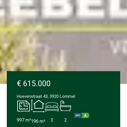
€ 615.000
Hoevenstraat 43, 3920 Lommel
EPC Label
997
m²
3
2
196
m²