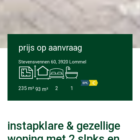
prijs op aanvraag
Stevensvennen 60, 3920 Lommel
EPC Label
235
m²
2
1
93
m²
instapklare & gezellige
woning met 2 slpks en